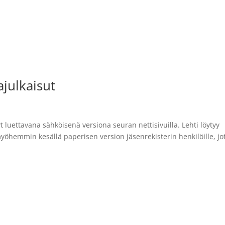
aakuna
Ajankohtaista
Hallinto
Jäseneksi ilmoittautumin
julkaisut
 luettavana sähköisenä versiona seuran nettisivuilla. Lehti löytyy
yöhemmin kesällä paperisen version jäsenrekisterin henkilöille, jo