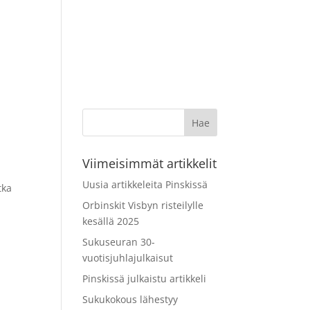
en
Tapahtumia
Verkkokauppa
Pinski
Viimeisimmät artikkelit
Uusia artikkeleita Pinskissä
tka
Orbinskit Visbyn risteilylle
kesällä 2025
Sukuseuran 30-
vuotisjuhlajulkaisut
Pinskissä julkaistu artikkeli
Sukukokous lähestyy