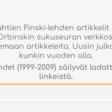
htien Pinski-lehden artikkelit
rbinskin sukuseuran verkkosiv
kemaan artikkeleita. Uusin jul
kunkin vuoden alla.
det (1999-2009) säilyvät lada
linkeistä.