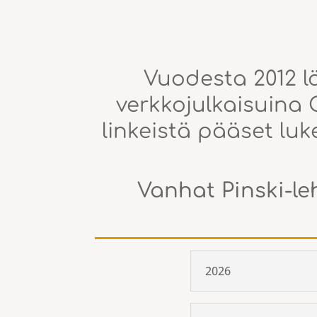
Vuodesta 2012 lä
verkkojulkaisuina O
linkeistä pääset lu
Vanhat Pinski-leh
2026