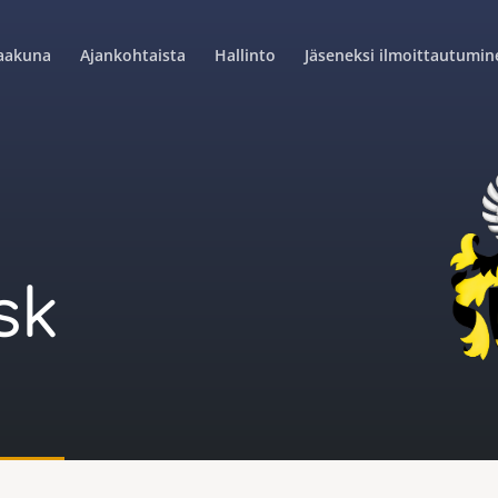
aakuna
Ajankohtaista
Hallinto
Jäseneksi ilmoittautumin
sk