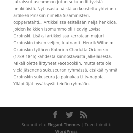
julkaissut useamman jutun sukuun liittyvistä
henkilöistä. Nyt osasta näistä on koostettu yhteinen
artikkeli Pinskiin nimellä Sisäministeri,
oopperatähti… Artikkelissa esitellään neljä henkilöä,
joiden kaikkien isomummo oli Hedvig Lovisa
Orbinski. Lisäksi artikkelissa kerrotaan majuri
Orbinskin toisen veljen, luutnantti Henrik Wilhelm
Orbinskin tyttären Katarina Charlotta Orbinskin
(1789-1845) kahdesta kiinnostavasta jälkeläisestä.
Mikäli olette liittyneet Facebookiin, mutta ette ole
vielä jäsenenä sukuseuran ryhmässä, etsikää ryhmä
Orbinskin sukuseura ja painakaa Liity-nappia.
Ylläpitäjät hyväksyvät teidän ryhmään.
Suunnittelu:
Elegant Themes
| Tuen toimitti:
WordPress